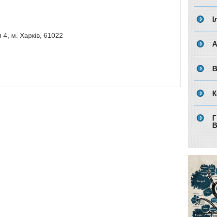
І
 4, м. Харків, 61022
А
В
К
Г
В