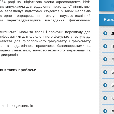
964 році за ініціативою члена-кореспондента НАН
Г
як випускаюча для відділення прикладної лінгвістики
а забезпечує підготовку студентів з таких напрямів
’ютерне опрацювання тексту; науково-технічний
Викл
 переклад);методика викладання філологічних
нглійської мови та теорії і практики перекладу для
Д
; інформатики для філологічного факультету; вступу до
навства для філологічного факультету і факультету
ою та педагогічною практикою, бакалаврськими та
П
адної лінгвістики, науково-технічного перекладу та
 дисциплін.
Ф
я з таких проблем:
Б
Б
К
логічних дисциплін.
М