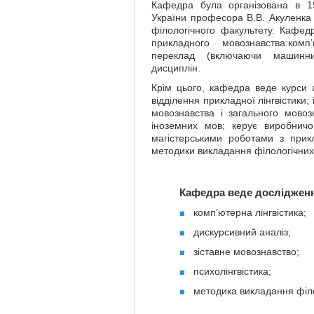
Кафедра була організована в 1
України професора В.В. Акуленка 
філологічного факультету. Кафедр
прикладного мовознавства:комп
переклад (включаючи машинний
дисциплін.
Крім цього, кафедра веде курси а
відділення прикладної лінгвістики
мовознавства і загального мовоз
іноземних мов; керує виробнич
магістерськими роботами з прикл
методики викладання філологічних
Кафедра веде дослідженн
комп’ютерна лінгвістика;
дискурсивний аналіз;
зіставне мовознавство;
психолінгвістика;
методика викладання філо