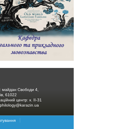
: майдан Свободи 4,
ів, 61022
ційний центр: к. ІІ-31
 philology@karazin.ua
тування