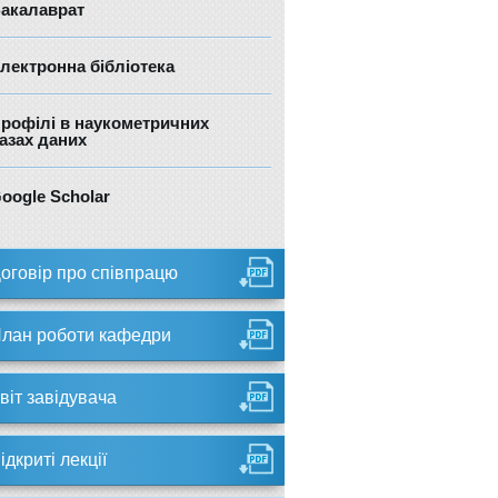
акалаврат
лектронна бібліотека
рофілі в наукометричних
азах даних
oogle Scholar
оговір про співпрацю
лан роботи кафедри
віт завідувача
ідкриті лекції