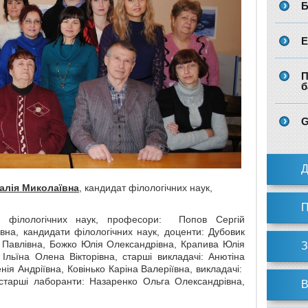
Б
Е
П
б
G
Д
алія Миколаївна
, кандидат філологічних наук,
П
 філологічних наук, професори: Попов Сергій
вна, кандидати філологічних наук, доценти: Дубовик
 Павлівна, Божко Юлія Олександрівна, Крапива Юлія
З
Ільїна Олена Вікторівна, старші викладачі: Анютіна
нія Андріївна, Ковінько Каріна Валеріївна, викладачі:
старші лаборанти: Назаренко Ольга Олександрівна,
В