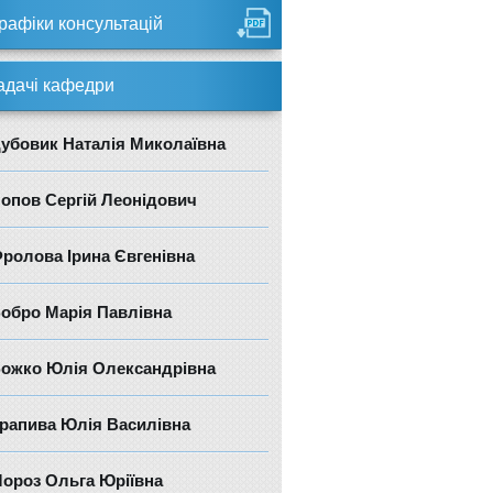
рафіки консультацій
адачі кафедри
убовик Наталія Миколаївна
опов Сергій Леонідович
ролова Ірина Євгенівна
обро Марія Павлівна
ожко Юлія Олександрівна
рапива Юлія Василівна
ороз Ольга Юріївна