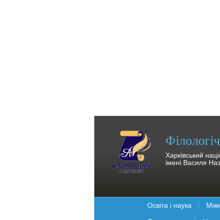
Філологі
Харківський нац
імені Василя На
Освіта і наука
Між