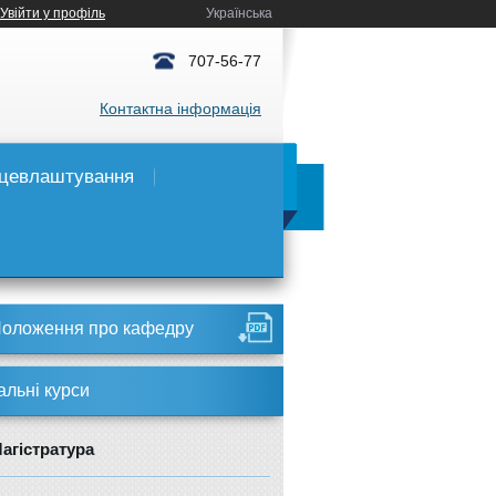
Увійти у профіль
Українська
707-56-77
Контактна інформація
цевлаштування
оложення про кафедру
альні курси
агістратура