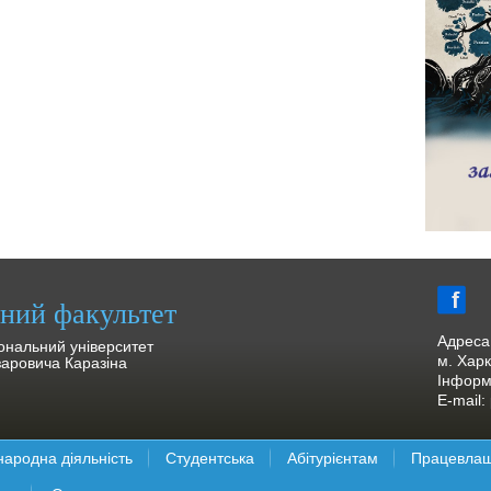
чний факультет
Адреса
іональний університет
м. Харк
заровича Каразіна
Інформа
E-mail:
народна діяльність
Студентська
Абітурієнтам
Працевлаш