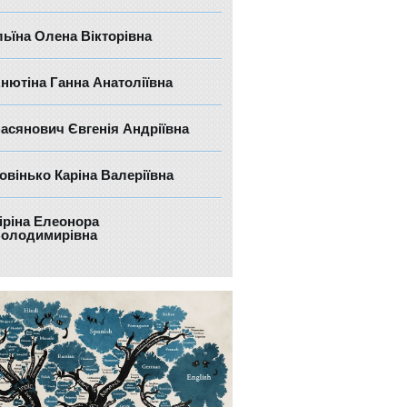
льїна Олена Вікторівна
нютіна Ганна Анатоліївна
асянович Євгенія Андріївна
овінько Каріна Валеріївна
іріна Елеонора
олодимирівна