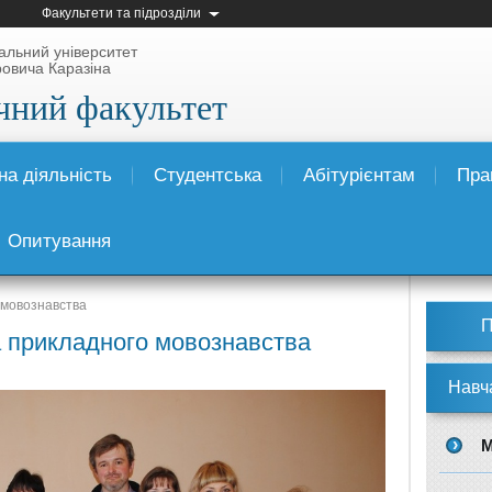
Факультети та підрозділи
альний університет
ровича Каразіна
чний факультет
а діяльність
Студентська
Абітурієнтам
Пра
Опитування
 мовознавства
П
а прикладного мовознавства
Навч
М