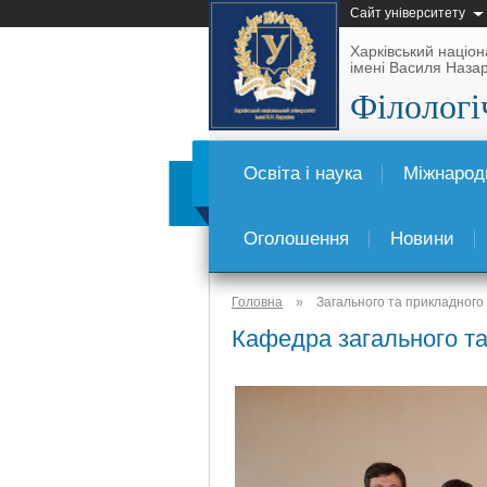
Сайт університету
Харківський націон
імені Василя Наза
Філологі
Освіта і наука
Міжнародн
Оголошення
Новини
Головна
»
Загального та прикладного
Кафедра загального т