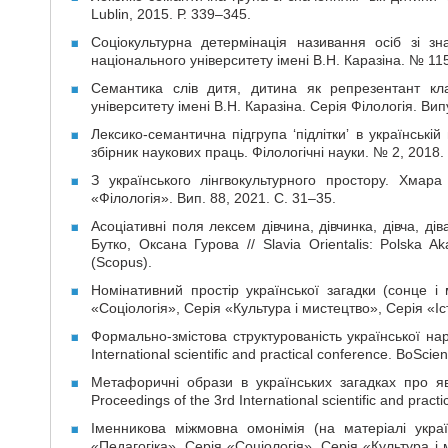
Lublin, 2015. Р. 339–345.
Соціокультурна детермінація називання осіб зі зна
національного університету імені В.Н. Каразіна. № 115
Семантика слів дитя, дитина як репрезентант клас
університету імені В.Н. Каразіна. Серія Філологія. Вип
Лексико-семантична підгрупа ʻпідліткиʼ в українській
збірник наукових праць. Філологічні науки. № 2, 2018.
З українського лінгвокультурного простору. Хмара 
«Філологія». Вип. 88, 2021. С. 31–35.
Асоціативні поля лексем дівчина, дівчинка, дівча, дів
Бутко, Оксана Гурова // Slavia Orientalis: Polska
(Scopus).
Номінативний простір української загадки (сонце і 
«Соціологія», Серія «Культура і мистецтво», Серія «Іс
Формально-змістова структурованість української наро
International scientific and practical conference. BoSc
Метафоричні образи в українських загадках про яви
Proceedings of the 3rd International scientific and pra
Іменникова міжмовна омонімія (на матеріалі украї
«Педагогіка», Серія «Соціологія», Серія «Культура і 