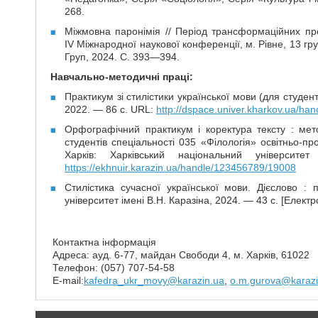
268.
Міжмовна паронімія // Період трансформаційних проц
IV Міжнародної наукової конференції, м. Рівне, 13 
Груп, 2024. С. 393—394.
Навчально-методичні праці:
Практикум зі стилістики української мови (для студен
2022. — 86 с. URL:
http://dspace.univer.kharkov.ua/h
Орфографічний практикум і коректура тексту : мет
студентів спеціальності 035 «Філологія» освітньо-п
Харків: Харківський національний універси
https://ekhnuir.karazin.ua/handle/123456789/19008
Стилістика сучасної української мови. Дієслово :
університет імені В.Н. Каразіна, 2024. — 43 с. [Елект
Контактна інформація
Адреса: ауд. 6-77, майдан Свободи 4, м. Харків, 61022
Телефон: (057) 707-54-58
E-mail:
kafedra_ukr_movy@karazin.ua
,
o.m.gurova@karazi