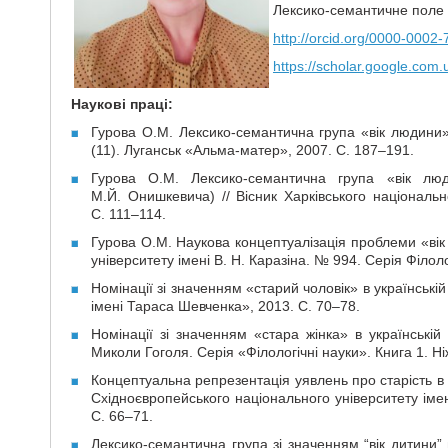
Лексико-семантичне поле «в
http://orcid.org/0000-0002
https://scholar.google.com.
Наукові праці:
Гурова О.М. Лексико-семантична група «вік людини» 
(11). Луганськ «Альма-матер», 2007. С. 187–191.
Гурова О.М. Лексико-семантична група «вік люди
М.Й. Онишкевича) // Вісник Харківського національн
C. 111–114.
Гурова О.М. Наукова концептуалізація проблеми «вік
університету імені В. Н. Каразіна. № 994. Серія Філоло
Номінації зі значенням «старий чоловік» в українській 
імені Тараса Шевченка», 2013. С. 70–78.
Номінації зі значенням «стара жінка» в українській 
Миколи Гоголя. Серія «Філологічні науки». Книга 1. Ні
Концептуальна репрезентація уявлень про старість в у
Східноєвропейського національного університету імені
С. 66–71.
Лексико-семантична група зі значенням “вік дитини” в