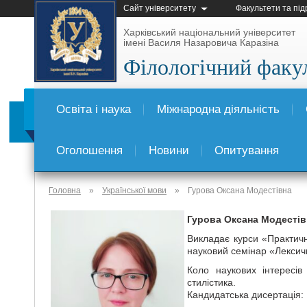
Сайт університету
Факультети та під
Харківський національний університет
імені Василя Назаровича Каразіна
Філологічний факу
Освіта і наука
Міжнародна діяльність
Оголошення
Новини
Опитування
Головна
»
Української мови
»
Гурова Оксана Модестівна
Гурова Оксана Модестів
Викладає курси «Практичн
науковий семінар «Лексичн
Коло наукових інтересів
стилістика.
Кандидатська дисертація: