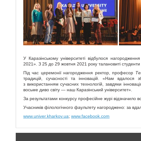
У Каразінському університеті відбулося нагородженн
2021». З 25 до 29 жовтня 2021 року талановиті студент
Під час церемонії нагородження ректор, професор
Те
традицій, сучасності та інновацій. «Нам вдалося з
з використанням сучасних технологій, завдяки інноваці
восьме диво світу — наш Каразінський університет».
За результатами конкурсу професійне журі відзначило в
Учасників філологічного фаультету нагороджено: за вда
www.univer.kharkov.ua
;
www.facebook.com