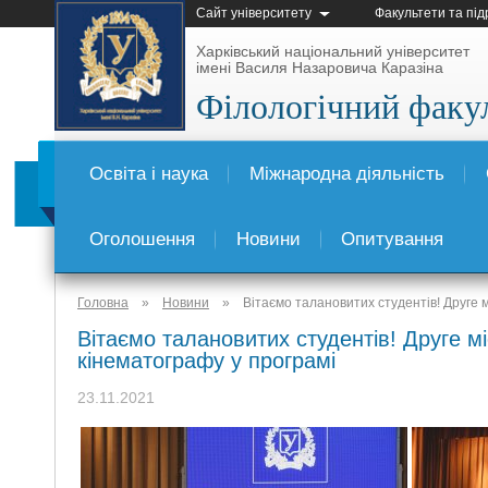
Сайт університету
Факультети та під
Харківський національний університет
імені Василя Назаровича Каразіна
Філологічний факу
Освіта і наука
Міжнародна діяльність
Оголошення
Новини
Опитування
Головна
»
Новини
»
Вітаємо талановитих студентів! Друге 
Вітаємо талановитих студентів! Друге м
кінематографу у програмі
23.11.2021